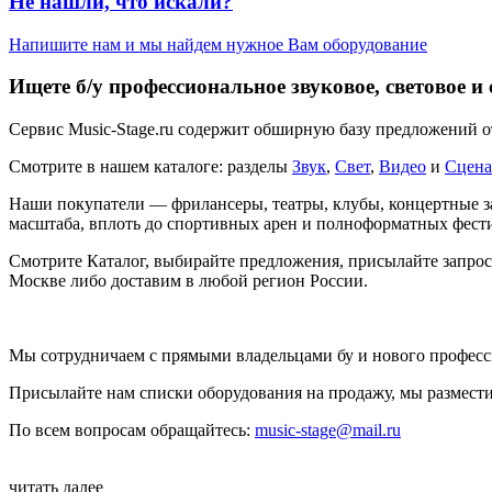
Не нашли, что искали?
Напишите нам и мы найдем нужное Вам оборудование
Ищете б/у профессиональное звуковое, световое и
Сервис Music-Stage.ru содержит обширную базу предложений о
Смотрите в нашем каталоге: разделы
Звук
,
Свет
,
Видео
и
Сцена
Наши покупатели — фрилансеры, театры, клубы, концертные з
масштаба, вплоть до спортивных арен и полноформатных фест
Смотрите Каталог, выбирайте предложения, присылайте запрос
Москве либо доставим в любой регион России.
Мы сотрудничаем с прямыми владельцами бу и нового професси
Присылайте нам списки оборудования на продажу, мы размести
По всем вопросам обращайтесь:
music-stage@mail.ru
читать далее