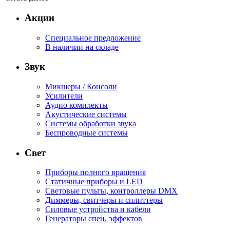
Акции
Специальное предложение
В наличии на складе
Звук
Микшеры / Консоли
Усилители
Аудио комплекты
Акустические системы
Системы обработки звука
Беспроводные системы
Свет
Приборы полного вращения
Статичные приборы и LED
Световые пульты, контроллеры DMX
Диммеры, свитчеры и сплиттеры
Силовые устройства и кабели
Генераторы спец. эффектов