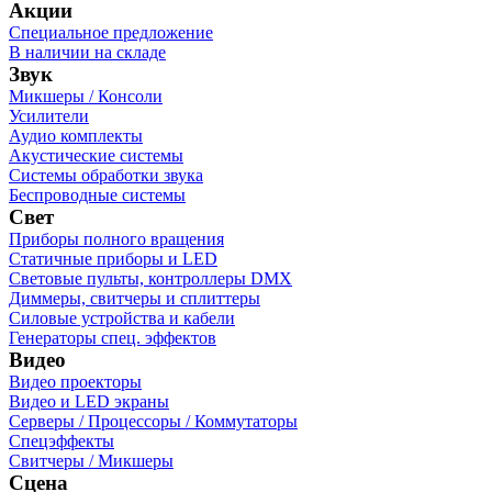
Акции
Специальное предложение
В наличии на складе
Звук
Микшеры / Консоли
Усилители
Аудио комплекты
Акустические системы
Системы обработки звука
Беспроводные системы
Свет
Приборы полного вращения
Статичные приборы и LED
Световые пульты, контроллеры DMX
Диммеры, свитчеры и сплиттеры
Силовые устройства и кабели
Генераторы спец. эффектов
Видео
Видео проекторы
Видео и LED экраны
Серверы / Процессоры / Коммутаторы
Спецэффекты
Свитчеры / Микшеры
Сцена