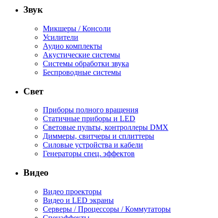
Звук
Микшеры / Консоли
Усилители
Аудио комплекты
Акустические системы
Системы обработки звука
Беспроводные системы
Свет
Приборы полного вращения
Статичные приборы и LED
Световые пульты, контроллеры DMX
Диммеры, свитчеры и сплиттеры
Силовые устройства и кабели
Генераторы спец. эффектов
Видео
Видео проекторы
Видео и LED экраны
Серверы / Процессоры / Коммутаторы
Спецэффекты