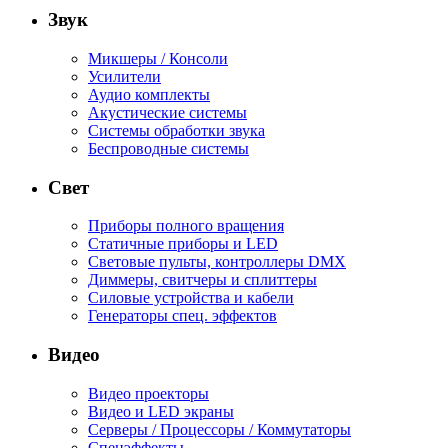
Звук
Микшеры / Консоли
Усилители
Аудио комплекты
Акустические системы
Системы обработки звука
Беспроводные системы
Свет
Приборы полного вращения
Статичные приборы и LED
Световые пульты, контроллеры DMX
Диммеры, свитчеры и сплиттеры
Силовые устройства и кабели
Генераторы спец. эффектов
Видео
Видео проекторы
Видео и LED экраны
Серверы / Процессоры / Коммутаторы
Спецэффекты