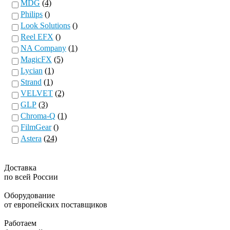
MDG
(4)
Philips
()
Look Solutions
()
Reel EFX
()
NA Company
(1)
MagicFX
(5)
Lycian
(1)
Strand
(1)
VELVET
(2)
GLP
(3)
Chroma-Q
(1)
FilmGear
()
Astera
(24)
Доставка
по всей России
Оборудование
от европейских поставщиков
Работаем