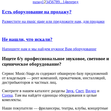
назад
1
2
3
4
5
6
7
8
9
...
14
вперед
Есть оборудование на продажу?
Разместите на music stage или предложите нам, для продажи
Не нашли, что искали?
Напишите нам и мы найдем нужное Вам оборудование
Ищете б/у профессиональное звуковое, световое и
сценическое оборудование?
Сервис Music-Stage.ru содержит обширную базу предложений
от владельцев — рент компаний, прокатчиков, инсталляций,
дистрибьюторов и частных лиц.
Смотрите в нашем каталоге: разделы
Звук
,
Свет
,
Видео
и
Сцена
. Там вы найдете единицы оборудования и целые
комплекты.
Наши покупатели — фрилансеры, театры, клубы, концертные