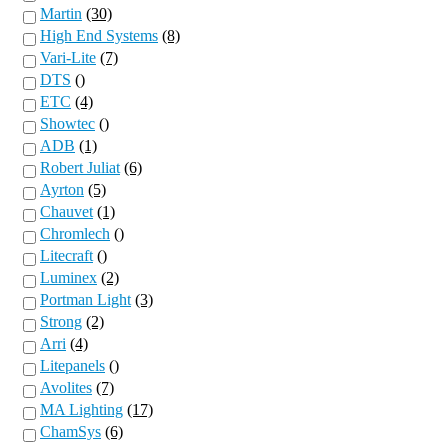
Martin
(30)
High End Systems
(8)
Vari-Lite
(7)
DTS
()
ETC
(4)
Showtec
()
ADB
(1)
Robert Juliat
(6)
Ayrton
(5)
Chauvet
(1)
Chromlech
()
Litecraft
()
Luminex
(2)
Portman Light
(3)
Strong
(2)
Arri
(4)
Litepanels
()
Avolites
(7)
MA Lighting
(17)
ChamSys
(6)