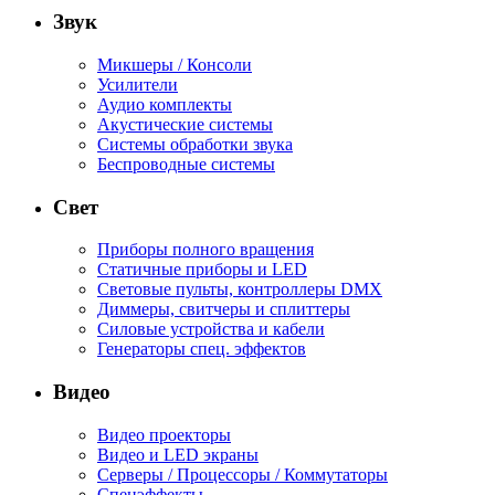
Звук
Микшеры / Консоли
Усилители
Аудио комплекты
Акустические системы
Системы обработки звука
Беспроводные системы
Свет
Приборы полного вращения
Статичные приборы и LED
Световые пульты, контроллеры DMX
Диммеры, свитчеры и сплиттеры
Силовые устройства и кабели
Генераторы спец. эффектов
Видео
Видео проекторы
Видео и LED экраны
Серверы / Процессоры / Коммутаторы
Спецэффекты