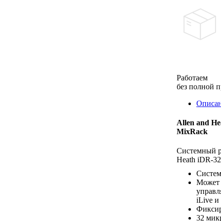
Работаем
без полной 
Описа
Allen and He
MixRack
Системный р
Heath iDR-32
Систем
Может 
управл
iLive и
Фиксир
32 мик