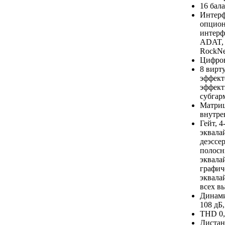
16 бал
Интерф
опцион
интерф
ADAT, 
RockNe
Цифров
8 вирт
эффекто
эффект
субгар
Матриц
внутре
Гейт, 
эквала
деэссе
полосн
эквала
графич
эквала
всех в
Динами
108 дБ
THD 0,
Дистан