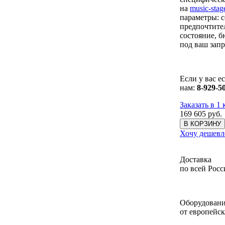
на
music-stag
параметры: с
предпочтите
состояние, 
под ваш запр
Если у вас е
нам:
8-929-5
Заказать в 1
169 605
руб.
В КОРЗИНУ
Хочу дешевл
Доставка
по всей Росс
Оборудован
от европейс