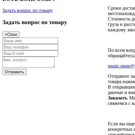
Сроки достав
Задать вопрос по товару
местонахожд
Стоимость до
Задать вопрос по товару
груза и расс
каждому зака
×
Close
По всем вопр
обращайтесь
music-stage@
Отправьте за
товара нажм
В открывшем
данные и ва
Заказать
. М
свяжемся с в
Если вы ищет
конкретных 
специфическ