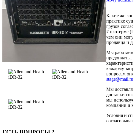
Какие же ко
практике су
грузов согл
Инкотермс (In
чем они мог
продавца и д
Мы работаем
предоплаты. 
характеристи
каждому зап
вопросам оп
stage@mail.r
Мы доставляе
доставки со 
мы использу
компании и 
Условия и сп
согласовыва
ЕСТЬ ВОПРОСЫ ?