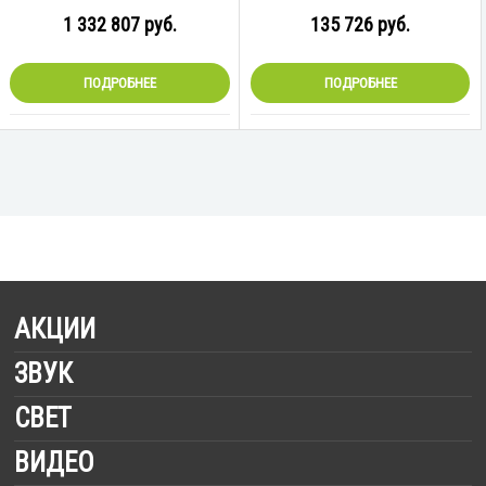
1 332 807
руб.
135 726
руб.
ПОДРОБНЕЕ
ПОДРОБНЕЕ
АКЦИИ
ЗВУК
Специальное предложение
В наличии на складе
СВЕТ
Микшеры / Консоли
Усилители
ВИДЕО
Приборы полного вращения
Аудио комплекты