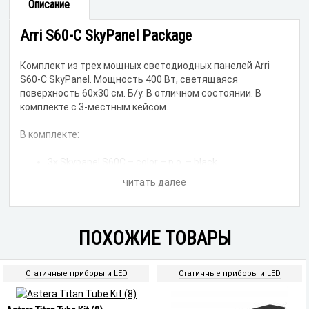
Описание
Arri S60-C SkyPanel Package
Комплект из трех мощных светодиодных панелей Arri
S60-C SkyPanel. Мощность 400 Вт, светящаяся
поверхность 60х30 см. Б/у. В отличном состоянии. В
комплекте с 3-местным кейсом.
В комплекте:
3x Skypanel S60C – color – p.o. – black
3x Skypanel S60C/S120C power supply – black
читать далее
1x Flightcase arri skypanel S60C led – color
3x cC337 avenger quick action junior clamp
3x Rail mount adapter for skypanel PSU
3x 1m powercon true1 mains cable
ПОХОЖИЕ ТОВАРЫ
3x DC cable 1m (xlr3) Skypanel head/ballast
Находится на складе в Европе. Наличие и стоимость с
Статичные приборы и LED
Статичные приборы и LED
доставкой в Россию уточняйте.