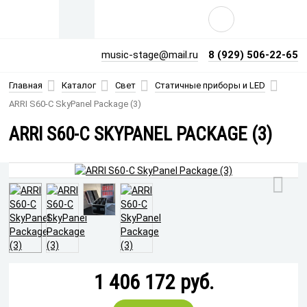
music-stage@mail.ru
8 (929) 506-22-65
Главная
Каталог
Свет
Статичные приборы и LED
ARRI S60-C SkyPanel Package (3)
Продажа профессионального сценического оборудования: Б/У и
новое световое, звуковое, видео оборудование, сцена и подвес.
ARRI S60-C SKYPANEL PACKAGE (3)
Консультирование, продажа и поиск предложений под заказ.
Принимаем объявления о продаже б/у и нового оборудования от
собственников.
Не нашли, что искали?
Есть оборудование на продажу?
1 406 172
руб.