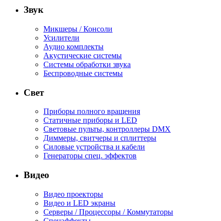
Звук
Микшеры / Консоли
Усилители
Аудио комплекты
Акустические системы
Системы обработки звука
Беспроводные системы
Свет
Приборы полного вращения
Статичные приборы и LED
Световые пульты, контроллеры DMX
Диммеры, свитчеры и сплиттеры
Силовые устройства и кабели
Генераторы спец. эффектов
Видео
Видео проекторы
Видео и LED экраны
Серверы / Процессоры / Коммутаторы
Спецэффекты