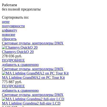
Работаем
без полной предоплаты
Сортировать по:
цене
популярности
алфавиту
новизне
сбросить
Световые пульты, контроллеры DMX
Chamsys QuickQ 20
278 036
руб.
ПОДРОБНЕЕ
добавить к сравнению
Световые пульты, контроллеры DMX
MA Lighting GrandMA2 on PC Tour Kit
775 887
руб.
ПОДРОБНЕЕ
добавить к сравнению
Световые пульты, контроллеры DMX
MA Lighting Grandma2 full-size LCD