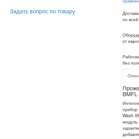
сравне
Задать вопрос по товару
Доставк
по всей
Оборуд
от евро
Работа
без пол
Опис
Проже
BMFL 
Интелле
прибор
Wash X
модуль
характе
добавл