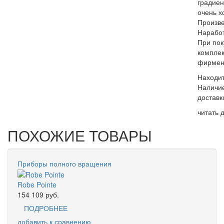
градиен
очень х
Произве
Наработ
При пок
комплек
фирмен
Находит
Наличие
доставк
читать 
ПОХОЖИЕ ТОВАРЫ
Приборы полного вращения
Robe Pointe
154 109
руб.
ПОДРОБНЕЕ
добавить к сравнению