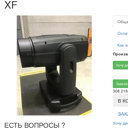
XF
Обща
Опла
Как з
Произв
Хочу д
Заказат
308 218
В К
ЗАК
ЕСТЬ ВОПРОСЫ ?
Хочу д