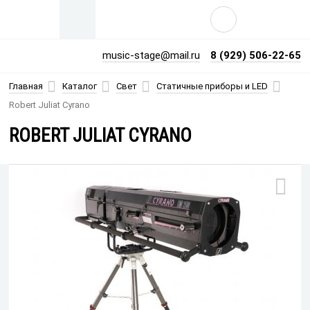
music-stage@mail.ru
8 (929) 506-22-65
Главная
Каталог
Свет
Статичные приборы и LED
Robert Juliat Cyrano
Продажа профессионального сценического оборудования: Б/У и
новое световое, звуковое, видео оборудование, сцена и подвес.
ROBERT JULIAT CYRANO
Консультирование, продажа и поиск предложений под заказ.
Принимаем объявления о продаже б/у и нового оборудования от
собственников.
Не нашли, что искали?
Есть оборудование на продажу?