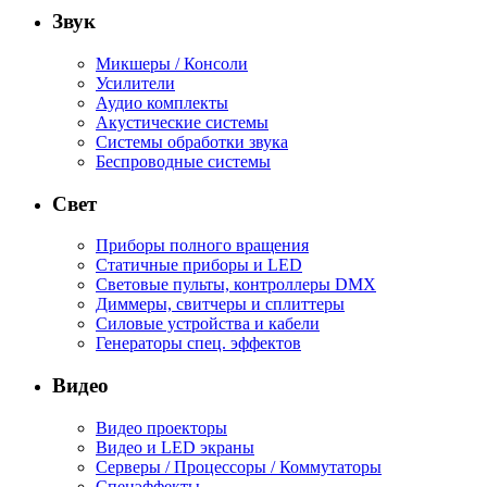
Звук
Микшеры / Консоли
Усилители
Аудио комплекты
Акустические системы
Системы обработки звука
Беспроводные системы
Свет
Приборы полного вращения
Статичные приборы и LED
Световые пульты, контроллеры DMX
Диммеры, свитчеры и сплиттеры
Силовые устройства и кабели
Генераторы спец. эффектов
Видео
Видео проекторы
Видео и LED экраны
Серверы / Процессоры / Коммутаторы
Спецэффекты