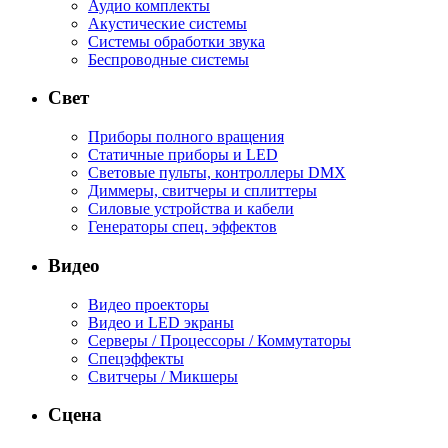
Аудио комплекты
Акустические системы
Системы обработки звука
Беспроводные системы
Свет
Приборы полного вращения
Статичные приборы и LED
Световые пульты, контроллеры DMX
Диммеры, свитчеры и сплиттеры
Силовые устройства и кабели
Генераторы спец. эффектов
Видео
Видео проекторы
Видео и LED экраны
Серверы / Процессоры / Коммутаторы
Спецэффекты
Свитчеры / Микшеры
Сцена