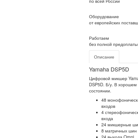
по всей России
Оборудование
от европейских постав
Работаем
без полной предоплаты
Описание
Yamaha DSP5D
Цифровой микшер Yam
DSP5D. Б/у. В хорошем
состоянии.
48 монофоническ
входов
4 стереофоничес
входа
24 микшерные ш
8 матричных шин
24 выхода Omni