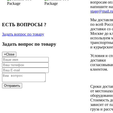
вопросам оп
напишите н
stage@mail.r
Мы доставля
ЕСТЬ ВОПРОСЫ ?
по всей Росс
доставки со 
Москве до к
Задать вопрос по товару
используем 
транспортны
Задать вопрос по товару
и курьерски
×
Close
Условия и сп
доставки
согласовыва
клиентом.
Сроки достав
от местонах
оборудовани
Стоимость д
зависит от п
груза и расс