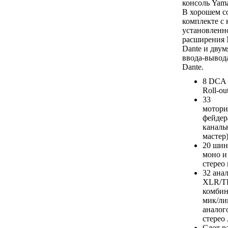
консоль Yama
В хорошем с
комплекте с 
установленн
расширения
Dante и двум
ввода-вывода
Dante.
8 DCA 
Roll-ou
33
мотори
фейдер
каналь
мастер
20 шин
моно и 
стерео 
32 ана
XLR/T
комби
мик/ли
анало
стерео 
Слот р