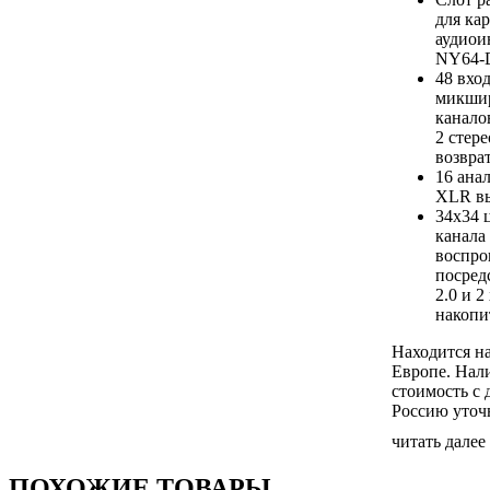
для ка
аудиои
NY64-
48 вхо
микши
канало
2 стере
возврат
16 ана
XLR в
34х34 
канала 
воспро
посред
2.0 и 2
накопи
Находится на
Европе. Нал
стоимость с 
Россию уточ
читать далее
ПОХОЖИЕ ТОВАРЫ