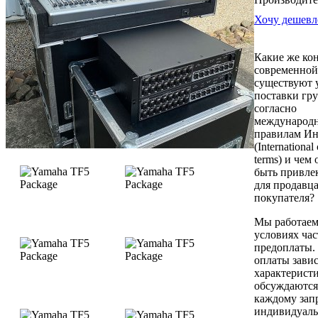
Хочу дешевл
Какие же ко
современной
существуют 
поставки гру
согласно
международ
правилам Ин
(Internationa
terms) и чем
быть привле
для продавца
покупателя?
Мы работаем
условиях ча
предоплаты.
оплаты завис
характеристи
обсуждаются
каждому зап
индивидуаль