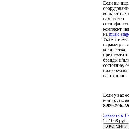
Если вы ищет
оборудовани
конкретных 
вам нужен
специфичес
комплект, н
на
music-stag
Укажите же
параметры: с
количества,
предпочтите
бренды и/ил
состояние, 
подберем ва
ваш запрос.
Если у вас е
вопрос, позв
8-929-506-22
Заказать в 1
527 668
руб.
В КОРЗИНУ