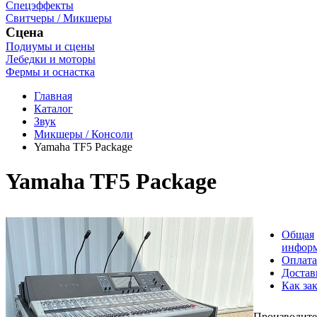
Спецэффекты
Свитчеры / Микшеры
Сцена
Подиумы и сцены
Лебедки и моторы
Фермы и оснастка
Главная
Каталог
Звук
Микшеры / Консоли
Yamaha TF5 Package
Yamaha TF5 Package
Общая
инфор
Оплата
Достав
Как зак
Производите