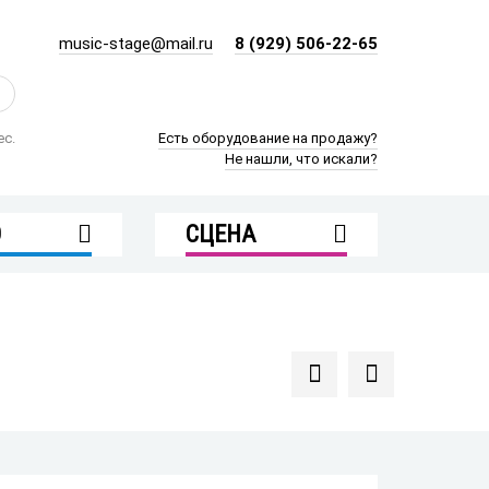
music-stage@mail.ru
8 (929) 506-22-65
ес.
Есть оборудование на продажу?
Не нашли, что искали?
О
СЦЕНА
оекторы
Подиумы и сцены
LED экраны
Лебедки и моторы
/
Фермы и оснастка
ры /
торы
екты
 / Микшеры