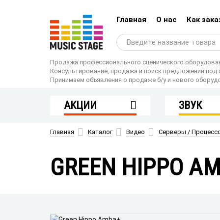
Главная
О нас
Как зака
Продажа профессионального сценического оборудования
Консультирование, продажа и поиск предложений под 
Принимаем объявления о продаже б/у и нового оборуд
АКЦИИ
ЗВУК
Специальное
Микшеры / 
Главная
Каталог
Видео
Серверы / Процесс
предложение
Усилители
В наличии на складе
Аудио комп
GREEN HIPPO A
Акустическ
системы
Системы об
звука
Беспроводн
системы