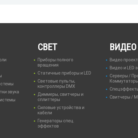
СВЕТ
ВИДЕО
оли
Приборы полного
Видео проек
вращения
Видео и LED 
Статичные приборы и LED
ы
Серверы / Пр
Световые пульты,
Коммутатор
истемы
контроллеры DMX
Спецэффект
тки звука
Диммеры, свитчеры и
Свитчеры / 
сплиттеры
системы
Силовые устройства и
кабели
Генераторы спец.
эффектов