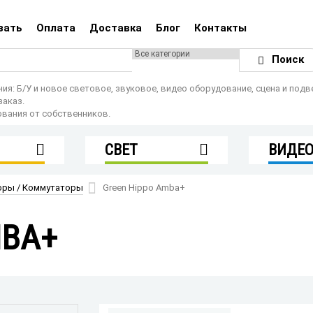
зать
Оплата
Доставка
Блог
Контакты
Поиск
: Б/У и новое световое, звуковое, видео оборудование, сцена и подв
заказ.
ования от собственников.
СВЕТ
ВИДЕ
Консоли
Приборы полного
Видео пр
оры / Коммутаторы
Green Hippo Amba+
вращения
Видео и 
Статичные приборы и
лекты
Серверы 
LED
MBA+
Процессо
ие
Световые пульты,
Коммута
контроллеры DMX
Спецэфф
работки
Диммеры, свитчеры
Свитчеры
и сплиттеры
ые
Силовые устройства
и кабели