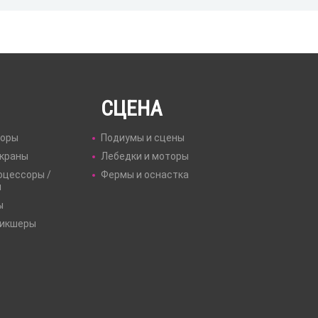
СЦЕНА
торы
Подиумы и сцены
экраны
Лебедки и моторы
оцессоры /
Фермы и оснастка
ы
ы
Микшеры