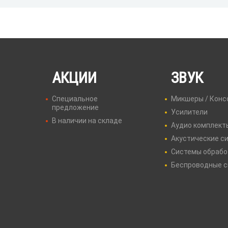
АКЦИИ
ЗВУК
Специальное
Микшеры / Конс
предложение
Усилители
В наличии на складе
Аудио комплект
Акустические с
Системы обрабо
Беспроводные 