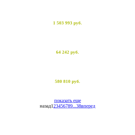
1 503 993
руб.
64 242
руб.
580 810
руб.
показать еще
назад
1
2
3
4
5
6
7
8
9
...
38
вперед