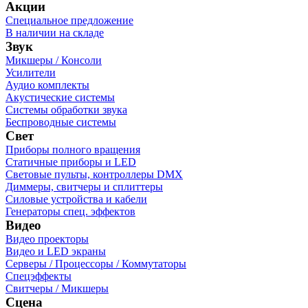
Акции
Специальное предложение
В наличии на складе
Звук
Микшеры / Консоли
Усилители
Аудио комплекты
Акустические системы
Системы обработки звука
Беспроводные системы
Свет
Приборы полного вращения
Статичные приборы и LED
Световые пульты, контроллеры DMX
Диммеры, свитчеры и сплиттеры
Силовые устройства и кабели
Генераторы спец. эффектов
Видео
Видео проекторы
Видео и LED экраны
Серверы / Процессоры / Коммутаторы
Спецэффекты
Свитчеры / Микшеры
Сцена